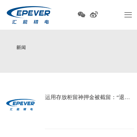
运用存放柜留神押金被截留：“退款成功”竟是假音讯想讨回得靠“投诉”