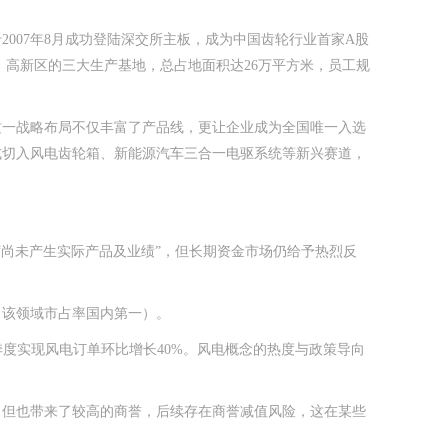
007年8月成功登陆深交所主板，成为中国齿轮行业首家A股
湾、高新区的三大生产基地，总占地面积达26万平方米，员工规
这一战略布局不仅丰富了产品线，更让企业成为全国唯一入选
式切入风电齿轮箱、新能源汽车三合一电驱系统等新兴赛道，
“尚未产生实际产品及业绩”，但长期资金市场仍给予热烈反
（该领域市占率国内第一）。
季度实现风电订单环比增长40%。风电概念的热度与政策导向
，但也带来了较高的商誉，后续存在商誉减值风险，这在某些