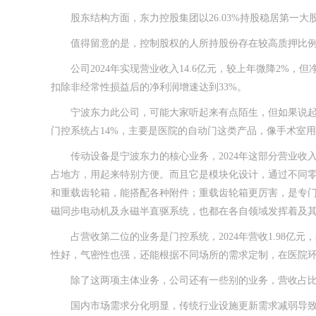
股东结构方面，东力控股集团以26.03%持股稳居第一大
值得留意的是，控制股权的人所持股份存在较高质押比例，东
公司2024年实现营业收入14.6亿元，较上年微降2%，但净
扣除非经常性损益后的净利润增速达到33%。
宁波东力此公司，可能大家听起来有点陌生，但如果说起工
门控系统占14%，主要是医院的自动门这类产品，像手术室
传动设备是宁波东力的核心业务，2024年这部分营业收入达
占地方，用起来特别方便。而且它是模块化设计，通过不同
和重载齿轮箱，能搭配各种附件；重载齿轮箱更厉害，是专
磁同步电动机及永磁半直驱系统，也都在各自领域发挥着及
占营收第二位的业务是门控系统，2024年营收1.98亿
性好，气密性也强，还能根据不同场所的需求定制，在医院
除了这两项主体业务，公司还有一些别的业务，营收占比2
国内市场需求分化明显，传统行业设施更新需求减弱导致核心