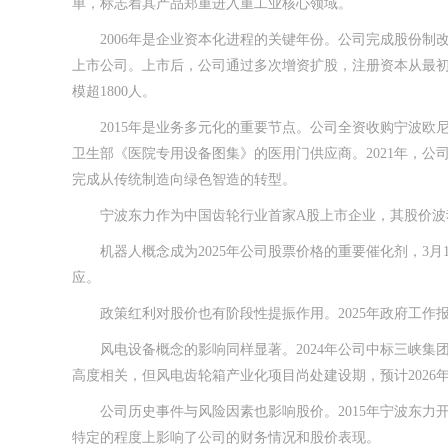
单，标志着其产品郑重进入重工业核心领域。
2006年是企业资本化进程的关键年份。公司完成股份制改革
上市公司。上市后，公司通过多次增资扩股，注册资本从最初的
模超1800人。
2015年是业务多元化的重要节点。公司全资收购宁波欧
卫生部《医院专用设备图集》的医用门供应商。2021年，
完成从传统制造向绿色智造的转型。
宁波东力作为中国齿轮行业首家A股上市企业，其股价波动
机器人概念成为2025年公司股票价格的重要催化剂，3月
应。
政策红利对股价也有阶段性提振作用。2025年政府工作
风电设备概念的影响同样显著。2024年公司中标三峡集团阳
高度相关，但风电齿轮箱产业化项目尚处建设期，预计2026
公司历史事件与风险因素也影响股价。2015年宁波东力开
特定的程度上影响了公司的财务情况和股价表现。