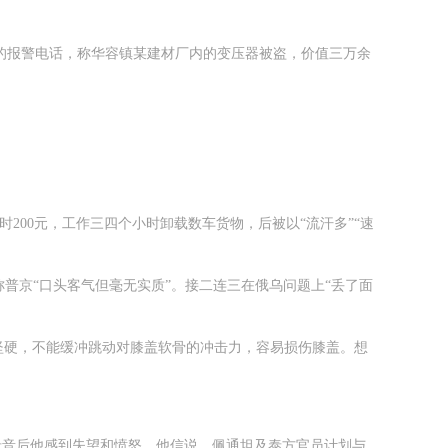
业的报警电话，称华容镇某建材厂内的变压器被盗，价值三万余
200元，工作三四个小时卸载数车货物，后被以“流汗多”“速
普京“口头客气但毫无实质”。接二连三在俄乌问题上“丢了面
坚硬，不能缓冲跳动对膝盖软骨的冲击力，容易损伤膝盖。想
音后他感到失望和愤怒。他信说，佩通坦及泰方官员计划与