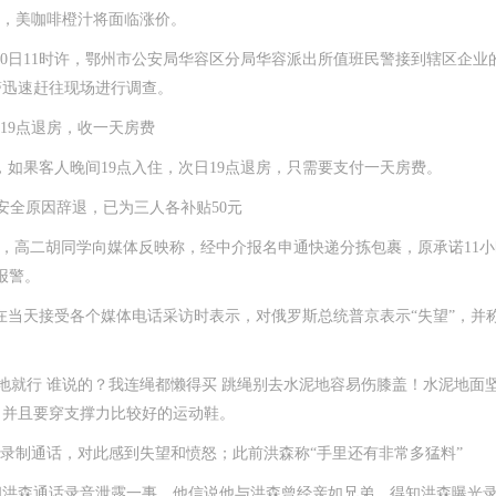
，美咖啡橙汁将面临涨价。
0日11时许，鄂州市公安局华容区分局华容派出所值班民警接到辖区企
警迅速赶往现场进行调查。
19点退房，收一天房费
，如果客人晚间19点入住，次日19点退房，只需要支付一天房费。
全原因辞退，已为三人各补贴50元
高二胡同学向媒体反映称，经中介报名申通快递分拣包裹，原承诺11小时
报警。
在当天接受各个媒体电话采访时表示，对俄罗斯总统普京表示“失望”，并称
就行 谁说的？我连绳都懒得买 跳绳别去水泥地容易伤膝盖！水泥地面
，并且要穿支撑力比较好的运动鞋。
录制通话，对此感到失望和愤怒；此前洪森称“手里还有非常多猛料”
洪森通话录音泄露一事。他信说他与洪森曾经亲如兄弟，得知洪森曝光录