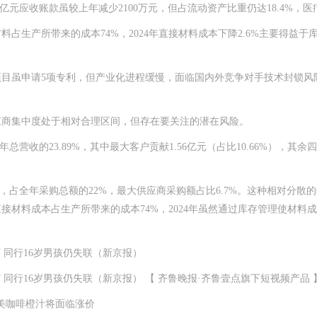
亿元应收账款虽较上年减少2100万元，但占流动资产比重仍达18.4%
生产所带来的成本74%，2024年直接材料成本下降2.6%主要得益
虽申请5项专利，但产业化进程缓慢，面临国内外竞争对手技术封锁风险
应商集中度处于相对合理区间，但存在要关注的潜在风险。
营收的23.89%，其中最大客户贡献1.56亿元（占比10.66%），
，占全年采购总额的22%，最大供应商采购额占比6.7%。这种相对分散
接材料成本占生产所带来的成本74%，2024年虽然通过库存管理使材料成
同行16岁男孩仍失联（新京报）
同行16岁男孩仍失联（新京报） 【 齐鲁晚报·齐鲁壹点旗下短视频产品 
美咖啡橙汁将面临涨价