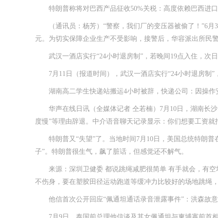
特朗普称将对巴西产品征收50%关税：高度依赖巴西进口
（通讯员：杨芳）“警察，我们厂的变压器被偷了！”6月3
元。为切实保障企业生产不受影响，接警后，华容派出所民
武汉一酒店实行“24小时退房制”，若晚间19点入住，次日
7月11日（报道时间），武汉一酒店实行“24小时退房制”
湖南高二学生快递站搬运4小时被辞，快递公司：因操作安
华声在线日讯（全媒体记者 仝若楠）7月10日，湖南长沙，
度慢”等理由辞退。中介语音聊天记录显示：你们想要工资就
特朗普又“失望”了。当地时间7月10日，美国总统特朗普
子”。特朗普很生气，飙了脏话，但感觉还不解气。
来源：深圳卫健委 都说跳绳减肥很简单 有手就会，有空地
不伤身，要在塑胶田径运动跑道等缓冲力比较好的场地跳绳
他信首次公开回应“佩通坦通话录音泄露事件”：洪森故意
7月9日，泰国前总理他信谈及其女佩通坦与柬埔寨前首相