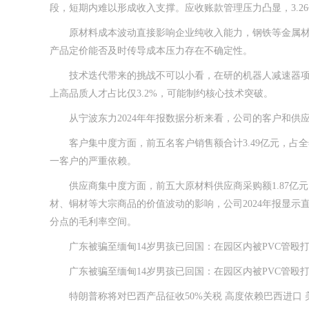
段，短期内难以形成收入支撑。应收账款管理压力凸显，3.26
原材料成本波动直接影响企业纯收入能力，钢铁等金属材料占
产品定价能否及时传导成本压力存在不确定性。
技术迭代带来的挑战不可以小看，在研的机器人减速器项目
上高品质人才占比仅3.2%，可能制约核心技术突破。
从宁波东力2024年年报数据分析来看，公司的客户和供
客户集中度方面，前五名客户销售额合计3.49亿元，占全年总
一客户的严重依赖。
供应商集中度方面，前五大原材料供应商采购额1.87亿元
材、铜材等大宗商品的价值波动的影响，公司2024年报显示直
分点的毛利率空间。
广东被骗至缅甸14岁男孩已回国：在园区内被PVC管殴打 
广东被骗至缅甸14岁男孩已回国：在园区内被PVC管殴打 
特朗普称将对巴西产品征收50%关税 高度依赖巴西进口 