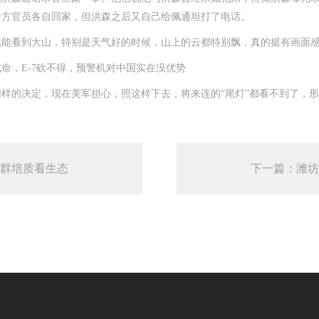
泰方官员各自回家，但洪森之后又自己给佩通坦打了电话。
能看到大山，特别是天气好的时候，山上的云都特别飘，真的挺有画面
，E-7砍不得，预警机对中国实在没优势
的决定，现在美军担心，照这样下去，将来连的“尾灯”都看不到了，形
群培质看生态
下一篇：潍坊