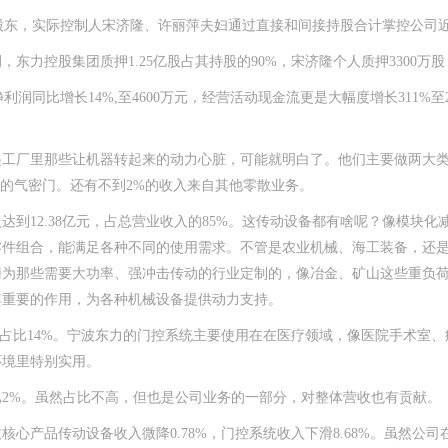
股东，实际控制人宋济隆、许丽萍夫妇通过直接和间接持股合计掌控公司近
力控股集团质押1.25亿股占其持股的90%，宋济隆个人质押3300万
利润同比增长14%,至4600万元，经营活动现金流更是大幅度增长311%
厂里那些让机器转起来的动力心脏，可能就明白了。他们主要做两大类产
用的气密门。还有不到2%的收入来自其他零散业务。
到12.38亿元，占总营业收入的85%。这传动设备都有啥呢？像模块
零件组合，能满足各种不同的使用需求。不管是农业机械、海工装备，还
门为那些需要大功率、强冲击传动的行业定制的，像冶金、矿山这些重负
其重要的作用，为各种机械设备提供动力支持。
元，占比14%。宁波东力的门控系统主要使用在在医疗领域，像医院手术室
环境里特别实用。
%。虽然占比不高，但也是公司业务的一部分，对整体营收也有贡献。
产品传动设备收入微降0.78%，门控系统收入下滑8.68%。虽然公