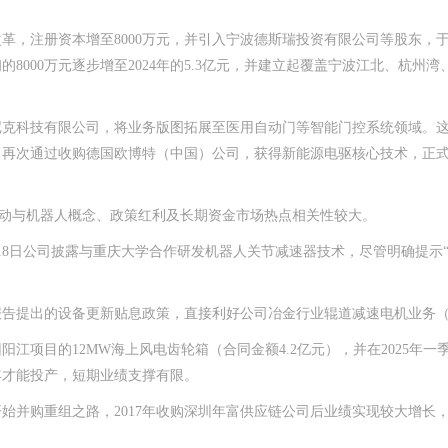
，注册资本增至8000万元，并引入宁波德斯瑞投资有限公司等股东，于2
8000万元逐步增至2024年的5.3亿元，并建立起覆盖宁波江北、杭州
尼克科技有限公司，将业务版图拓展至医用自动门等智能门控系统领域。
公司再次通过收购德国欧博特（中国）公司，获得新能源电驱核心技术，正
与机器人概念、政策红利及长期资金市场热点相关性较大。
18日公司披露与重庆大学合作研发机器人关节减速器技术，尽管明确提示
报告提出的设备更新贴息政策，直接利好公司冶金行业辊道减速电机业务
江项目的12MW海上风电齿轮箱（合同金额4.2亿元），并在2025年一
年才能投产，短期业绩支撑有限。
始并购重组之路，2017年收购深圳年富供应链公司后业绩实现较大增长