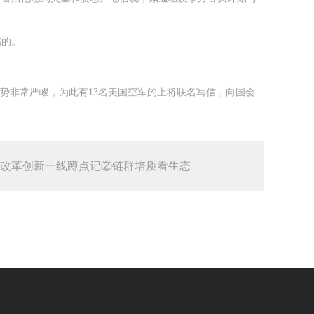
感的。
势非常严峻，为此有13名美国空军的上将联名写信，向国会
改革创新一线蹲点记②链群培质看生态