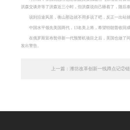
洪森交谈并等了洪森近三小时，但洪森说自己睡着了，随后
说到沿途风景，衡山那边就不用多说了吧，反正一出站就
中国水平领先美国两代，13名美上将，希望特朗普收回成命
在俄罗斯宣布暂停新一代预警机项目之后，美国也做了同样
发出警告。
上一篇：潍坊改革创新一线蹲点记②链