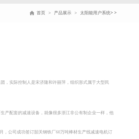
>
>
首页
产品展示
太阳能用户系统
集团，实际控制人是宋济隆和许丽萍，组织形式属于大型民
厂生产配套的减速设备，就像很多浙江非公有制企业一样，他
2月，公司成功签订韶关钢铁厂60万吨棒材生产线减速电机订