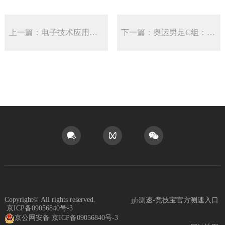
上一篇：电子技术应用业界新闻-电子发烧友网
下一篇：奥运男足C组：西班牙小组第一出线埃及净胜球筛选阿根廷
Copyright©
All rights reserved.
jjb测速-竞技宝官方测速入口
京ICP备09056840号-3
京公网安备 京ICP备09056840号-3