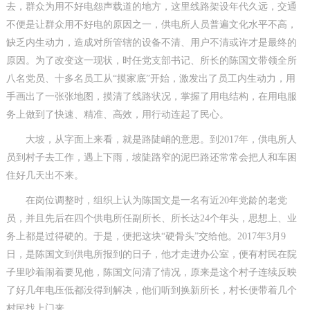
去，群众为用不好电怨声载道的地方，这里线路架设年代久远，交通
不便是让群众用不好电的原因之一，供电所人员普遍文化水平不高，
缺乏内生动力，造成对所管辖的设备不清、用户不清或许才是最终的
原因。为了改变这一现状，时任党支部书记、所长的陈国文带领全所
八名党员、十多名员工从“摸家底”开始，激发出了员工内生动力，用
手画出了一张张地图，摸清了线路状况，掌握了用电结构，在用电服
务上做到了快速、精准、高效，用行动连起了民心。
大坡，从字面上来看，就是路陡峭的意思。到2017年，供电所人
员到村子去工作，遇上下雨，坡陡路窄的泥巴路还常常会把人和车困
住好几天出不来。
在岗位调整时，组织上认为陈国文是一名有近20年党龄的老党
员，并且先后在四个供电所任副所长、所长达24个年头，思想上、业
务上都是过得硬的。于是，便把这块“硬骨头”交给他。2017年3月9
日，是陈国文到供电所报到的日子，他才走进办公室，便有村民在院
子里吵着闹着要见他，陈国文问清了情况，原来是这个村子连续反映
了好几年电压低都没得到解决，他们听到换新所长，村长便带着几个
村民找上门来。