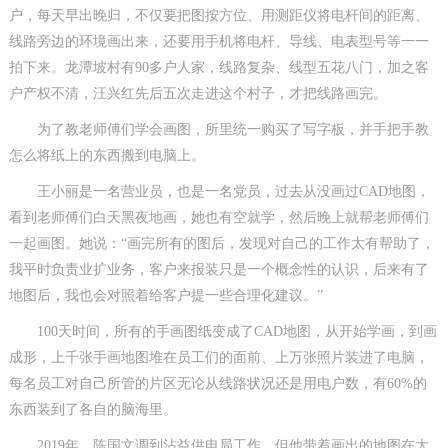
户，每天早出晚归，不仅要把图按方位、用测距仪将电杆间的距离、
线路旁边的环境画出来，还要用手机将电杆、导线、电表型号等一一
拍下来。龙潭坡村有90多户人家，线路复杂、线型五花八门，加之客
户产权不清，汪兴红先后五次走进这个村子，才把线路画完。
为了教老师傅们学会画图，所里统一购买了写字板，并手把手教
怎么将纸上的东西搬到电脑上。
王小丽是一名营业员，也是一名党员，过去从没画过CAD地图，
看到老师傅们白天黑夜地画，她也有空就学，然后晚上就帮老师傅们
一起画图。她说：“画完所有的图后，发现对自己的工作太有帮助了，
我平时负责业扩业务，客户来报装只是一个概念性的认识，后来有了
地图后，我也会对照着给客户提一些合理化建议。”
100天时间，所有的手画图纸变成了CAD地图，从开始学画，到画
成形，上千张手画地图堆在员工们的面前、上万张照片装进了电脑，
每名员工对自己所管的片区无论从线路状况还是用电户数，有60%的
东西装到了各自的脑海里。
2019年，陈国文调到沾益供电局工作，但他带着画出的地图在大