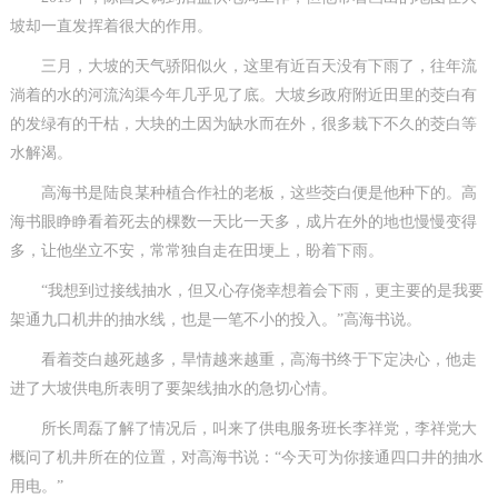
坡却一直发挥着很大的作用。
三月，大坡的天气骄阳似火，这里有近百天没有下雨了，往年流
淌着的水的河流沟渠今年几乎见了底。大坡乡政府附近田里的茭白有
的发绿有的干枯，大块的土因为缺水而在外，很多栽下不久的茭白等
水解渴。
高海书是陆良某种植合作社的老板，这些茭白便是他种下的。高
海书眼睁睁看着死去的棵数一天比一天多，成片在外的地也慢慢变得
多，让他坐立不安，常常独自走在田埂上，盼着下雨。
“我想到过接线抽水，但又心存侥幸想着会下雨，更主要的是我要
架通九口机井的抽水线，也是一笔不小的投入。”高海书说。
看着茭白越死越多，旱情越来越重，高海书终于下定决心，他走
进了大坡供电所表明了要架线抽水的急切心情。
所长周磊了解了情况后，叫来了供电服务班长李祥党，李祥党大
概问了机井所在的位置，对高海书说：“今天可为你接通四口井的抽水
用电。”