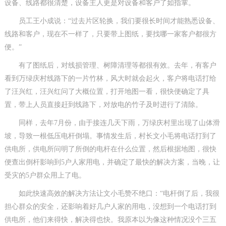
设备、线路都很清楚，设备主人更是对设备和客户了如指掌。
员工王小成说：“过去片区轮换，我们要很长时间才能熟悉设备、
线路和客户，现在不一样了，只要带上图纸，要找哪一家客户都很方
便。”
有了图纸后，对线损管理、树障清理等都很有效。去年，有客户
看到万绿庆村线路下的一片竹林，风大时就会起火，客户将电话打给
了汪兴红，汪兴红问了大概位置，打开地图一看，很快便确定了具
置，带上人员直接赶到线路下，对放电的竹子及时进行了清除。
同样，去年7月份，由于接连几天下雨，万绿庆村里出现了山体滑
坡，导致一根低压电杆倒塌。事情发生后，村长文小毛将电话打到了
供电所，供电所问明了所倒的电杆在什么位置，然后根据地图，很快
便查出倒杆影响到5户人家用电，并确定了最快的解决方案，当晚，让
受灾的5户群众用上了电。
如此快速高效的解决方法让文小毛赞不绝口：“电杆倒了后，我很
担心群众的安全，还影响着好几户人家的用电，没想到一个电话打到
供电所，他们来得快，解决得也快。我原本以为像这种情况没个三五