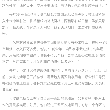
路的长度、线径大小、变压器出线和用电结构，然后做到精准解决。”
去年6月中旬到7月，供电所党支部组成党员服务队，带上材料深
入小米冲等村社，将单相线增补成两相，两相增补成三相，虽然只增
加了一根火线，却解决了大问题，他们头顶烈日，走进水田拖线余
米。
小米冲村民舒家贵夫妇去年因疫情影响没有外出打工，在家种了8
亩烤烟，收入四万多元。他说：“前些年，自己在家栽过烟，每年用
柴、用煤烤烟成本很高，也赚不得几个钱，去年也担心过电压低怕烤
不好，当烤完烟后，才发现我们的担心是多余的。”
去年，小米冲30多户栽烤烟的群众，户均收入达到5万元以上。目
前，大坡的烤烟已开始移栽，哪些地方需要抽水用电，哪些村庄需要
补线提高电压质量，各种方案已经摆在了桌上和党员突击队、党员服
务队的面前。
大坡供电所员工有了自己亲手画出的地图后，普遍觉得地图对工
作的开展很实用、好用。他们通过三番五次地画图，对每一个台区的