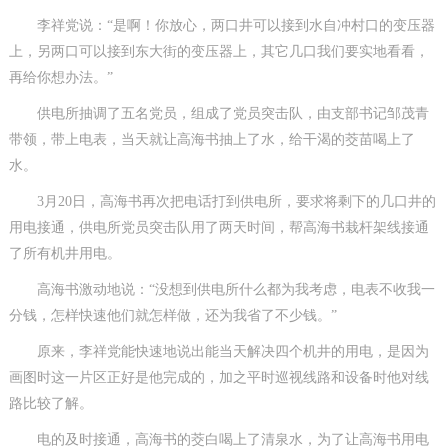
李祥党说：“是啊！你放心，两口井可以接到水自冲村口的变压器
上，另两口可以接到东大街的变压器上，其它几口我们要实地看看，
再给你想办法。”
供电所抽调了五名党员，组成了党员突击队，由支部书记邹茂青
带领，带上电表，当天就让高海书抽上了水，给干渴的茭苗喝上了
水。
3月20日，高海书再次把电话打到供电所，要求将剩下的几口井的
用电接通，供电所党员突击队用了两天时间，帮高海书栽杆架线接通
了所有机井用电。
高海书激动地说：“没想到供电所什么都为我考虑，电表不收我一
分钱，怎样快速他们就怎样做，还为我省了不少钱。”
原来，李祥党能快速地说出能当天解决四个机井的用电，是因为
画图时这一片区正好是他完成的，加之平时巡视线路和设备时他对线
路比较了解。
电的及时接通，高海书的茭白喝上了清泉水，为了让高海书用电