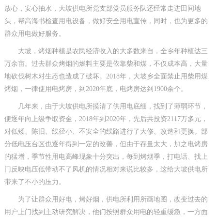
放心，安心抽水，大坡供电所党支部党员服务队还经常走进田间地
头，帮高海书检查用电设备，做好安全用电宣传，同时，也为更多的
群众用电做好服务。
大坡，烤烟种植是农民经济收入的大多数来自，全乡年种植达三
万余亩。过去群众烤烟的燃料主要是依靠柴和煤，不仅成本高，大量
地砍伐树木对生态也造成了破坏。2018年，大坡乡全面禁止用柴用煤
烤烟，一律使用电烤房，到2020年底，电烤房达到1900余个。
几年来，由于大坡供电所摸清了供用电底细，找到了薄弱环节，
便逐年向上级争取资金，2018年到2020年，先后共投资2117万多元，
对低矮、陈旧、线径小、不安全的线路进行了大修、改造和更换。部
分低电压台区也逐年得到一定的改善，但由于存量太大，加之电烤房
的猛增，季节性用电高峰现象十分突出，每到烤烟季，打电话、找上
门反映电压低带动不了风机的情况相对来说比较多，这给大坡供电所
带来了不小的压力。
为了让群众用好电，烤好烟，供电所利用所画地图，改变过去的
用户上门找到主动研究解决，他们按照群众用电的轻重缓急，一方面