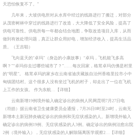
天恐怕恢复不了。”
几年来，大坡供电所对从水库中经过的线路进行了搬迁，对部分
从茂密树林中穿过的线路进行了改造，大大降低了安全风险，提高了
供电可靠性。供电所每一年都会结合地图，争取改造项目入库，从而
做到有效处理问题，真正让群众用好电，增加经济收入，提高生活品
质。（王吉聪）
飞向蓝天的“卓玛”（身边的小康故事）“卓玛，飞机能飞多高
啊？”“卓玛你去过哪些城市了？”……每次回家，格茸卓玛仿佛是村里
的“明星”。 格茸卓玛的家乡在云南省迪庆藏族自治州香格里拉市小中
甸镇团结村。这个很多人没有坐过飞机的村子，却走出了一位在飞机
上工作的女孩。 作为东航…【详细】
云南新增19例境外输入确定诊出的病例人民网昆明7月27日电
（符皓）据云南省卫生健康委员会通报，7月26日0时至24时，云南无
新增本土新冠肺炎确定诊出的病例和无症状感染的人。新增境外输入
确定诊出的病例19例、无症状感染的人3例。确定诊出的病例治愈出院
2例（境外输入），无症状感染的人解除隔离医学观察2…【详细】