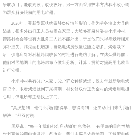
争取项目，能改则改，改便改好，另一方面采用技术方法和小改小调
为群众解决眼前的用电难题。
2020年，受新型冠状病毒肺炎疫情的影响，作为劳务输出大县的
沾益，很多外出打工人员被困在家里，大坡乡亮泉村委会小米冲村、
德路村委会等也有大批务工人员不能外出，于是他们只得靠栽烤烟来
弥补损失。烤烟面积增加，自然电烤房数量也随之增多。烤烟栽下
后，供电所针对种植烤烟较多的村社进行走访了解，在烤烟烘烤前，
他们对照地图上的电烤房布点做出分析、计算，提前对提高用电质量
进行安排。
小米冲村共有81户人家，32户群众种植烤烟，仅去年就新增电烤
房12个。眼看烤烟就到了采摘期，村长舒双付正为全村的烤烟用电担
心时，供电所却主动找上了门。
“真没想到，他们比我们想得早，想得周到，还主动上门来为我们
解决。”舒双付说。
周磊说：“每一年我们都会启动物资‘急救包’，有明确的目的性地
对老百姓的用电难进行一些改造，我们主要是依靠地图，了解配电线