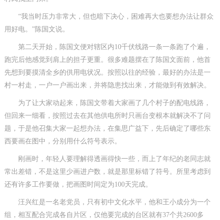
“我当时压力非常大，但也暗下决心，困难再大也要想办法让群众
用好电。”陈国文说。
第二天开始，陈国文便对辖区内10千伏线路一条一条跑了个遍，
跑完后他感觉到肩上的担子更重。很多难题摆在了陈国文面前，他首
先想到要摸清全乡的供用电状况。按照以往的经验，最好的办法是一
村一村走，一户一户画出来，并将隐患找出来，才能做到有效解决。
为了让大家动起来，陈国文带着大家画了几个村子的配电线路，
但回来一细看，按照过去在其他供电所时只画台变根本就解决不了问
题，于是他召集大家一起想办法，在集思广益下，先后确定了哪些东
西要画在图中，分别用什么符号表示。
刚画时，年轻人要理解得透画得快一些，而上了年纪的老同志就
常出差错，不是这里少画进户数，就是那里标错了符号。所里考虑到
还有许多工作要做，把画图时间定为100天完成。
汪兴红是一名老党员，只有初中文化水平，他和王小成分为一个
组，相互配合完成各自片区，仅他要完成的台区就有37个共2600多