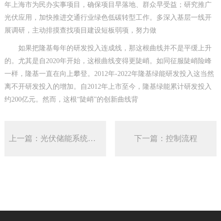
年上海市为民办实事项目，确保项目早落地、群众早受益；研究推广
光伏应用，加快推进交通行业绿色低碳转型工作。多深入基层一线开
展调研，主动排摸查找项目建设短板弱项，努力做
如果把隆基每年的研发投入连成线，那这根曲线并不是平缓上升
的。尤其是自2020年开始，这根曲线变得更陡峭。如同征服陡峭险峰
一样，隆基一直在向上攀登。2012年-2022年隆基绿能研发投入这当然
离不开研发投入的增加。自2012年上市至今，隆基绿能累计研发投入
约200亿元。然而，这根“陡峭”的创新曲线背
上一篇：光伏储能系统关键设备介绍
下一篇：控制流程