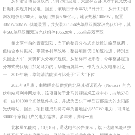
从和谐官地官微获悉，9月28日凌晨，大唐林西县10万千瓦光伏项
目顺利实现并网发电。据悉，该项目于今年3月5日开工，从开工到并
网发电仅用208天。该项目投资5.96亿元，建设规模100MW，配置
30MW/60MWh储能装置，共安装224256块单晶双面双玻光伏组件，其
中560单晶双面双玻光伏组件106520块，565单晶双面双
相比两年前的轰轰烈烈，当下的整县分布式光伏推进略显低调，
但结合乡村振兴、零碳乡村等战略，整县项目仍旧加速推进，特别是
央国企大军，乘势扩大分布式规模。从招标市场来看，今年整县屋顶
分布式光伏项目加足马力的，华能当属其一。作为五大发电集团之
一，2019年底，华能清洁能源占比处于“五大”下位
2023年9月底，由腾晖光伏供货的北马其顿诺瓦齐（Novaci）的光
伏电站顺利并网发电，该项目位于北马其顿煤炭工业中心，占地57公
顷，由101000个光伏组件构成，并成为巴尔干半岛西部最大的太阳能
光伏电站。据悉，项目建成后将每年为当地提供85GWh电力，可满足
30000个家庭用户的电力需求。多年来，腾晖一直
北极星氢能网，10月8日，通达电气公告显示，旗下达隆氢能科技