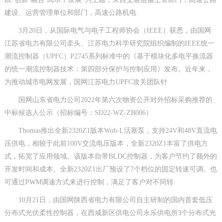
建设、运营管理单位和部门，高速公路机电
3月20日，从国际电气与电子工程师协会（IEEE）获悉，由国网
江苏省电力有限公司牵头、江苏电力科学研究院组织编制的IEEE统一
潮流控制器（UPFC）P2745系列标准中的《基于模块化多电平换流器
的统一潮流控制器技术：第四部分保护与控制应用》发布。近年来，
为推动城市电网发展，国网江苏电力UPFC攻关团队针
国网山东省电力公司2022年第六次物资公开对外招标采购推荐的
中标候选人公示（招标编号：SD22-WZ-ZB006）
Thomas推出全新2320Z1版本Wob-L活塞泵，支持24V和48V直流电
压供电，相较于此前100V交流电压版本，全新2320Z1丰富了供电方
式，拓宽了应用领域。该版本自带BLDC控制器，为客户节约了额外的
开发时间和成本。全新2320Z1出厂预设了7个档位的固定转速可调。也
可通过PWM调速方式来进行控制，满足了客户对不同转
10月21日，由国网陕西省电力有限公司自主研制的国内首套低压
分布式光伏柔性控制器，在西咸新区供电公司永乐供电所3个分布式光