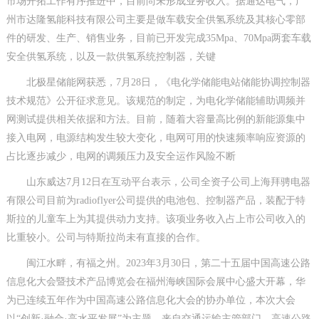
市场开拓工作有序推进中，目前尚未形成业务收入。据通达电气，广
州市达隆氢能科技有限公司主要是做车载安全供氢系统及其核心零部
件的研发、生产、销售业务，目前已开发完成35Mpa、70Mpa两套车载
安全供氢系统，以及一款供氢系统控制器，关键
北极星储能网获悉，7月28日，《电化学储能电站储能协调控制器
技术规范》公开征求意见。该规范的制定，为电化学储能辅助调频并
网测试提供相关依据和方法。目前，随着大容量高比例的新能源集中
接入电网，电源结构发生较大变化，电网可用的快速频率响应资源的
占比逐步减少，电网的调频压力及安全运作风险不断
山东威达7月12日在互动平台表示，公司全资子公司上海拜骋电器
有限公司目前为radioflyer公司提供的电池包、控制器产品，装配于特
斯拉的儿童车上为其提供动力支持。该项业务收入占上市公司收入的
比重较小。公司与特斯拉尚未有直接的合作。
闽江水畔，有福之州。2023年3月30日，第二十五届中国高速公路
信息化大会暨技术产品博览会在福州海峡国际会展中心盛大开幕，华
为已连续五年作为中国高速公路信息化大会的协办单位，本次大会
以“创新·融合·高水平发展”为主题，来自交通运输主管部门，高速公路