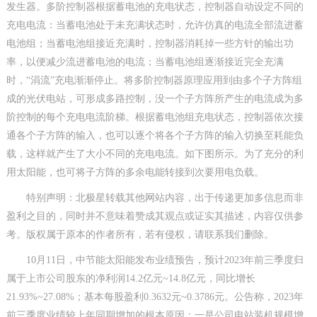
发生器。多阶控制器根据蓄电池的充电状态，控制器自动设定不同的
充电电流：当蓄电池处于未充满状态时，允许仿真的电流全部流进蓄
电池组；当蓄电池组接近充满时，控制器消耗掉一些方针的输出功
率，以便减少流进蓄电池的电流；当蓄电池组逐渐接近完全充满
时，“涓流”充电渐渐停止。将多阶控制器原理应用到由多个子方阵组
成的光伏电站，可形成多路控制，没一个子方阵所产生的电流成为多
阶控制的每个充电电流阶梯。根据蓄电池组充电状态，控制器依次接
通各个子方阵的输入，也可以逐个将各个子方阵的输入切换至耗能负
载，这样就产生了大小不同的充电电流。如下图所示。为了充分的利
用太阳能，也可将子方阵的多余电能转接到次要用电负载。
特别声明：北极星转载其他网站内容，出于传递更加多信息而非
盈利之目的，同时并不意味着赞成其观点或证实其描述，内容仅供参
考。版权属于原本的作者所有，若有侵权，请联系我们删除。
10月11日，中节能太阳能发布业绩预告，预计2023年前三季度归
属于上市公司股东的净利润14.2亿元~14.8亿元，同比增长
21.93%~27.08%；基本每股盈利0.3632元~0.3786元。公告称，2023年
前三季度业绩较上年同期增加的根本原因：一是公司电站装机规模增