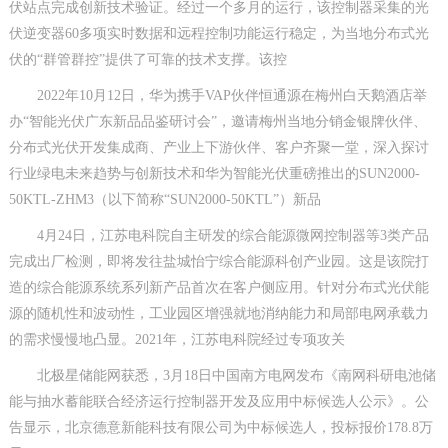
伏站点完成创新技术验证。经过一个多月的运行，该控制器采集的光
伏逆变器60多项实时数据和远程控制功能运行稳定，为当地分布式光
伏的“群管群控”提供了可靠的技术支撑。该控
2022年10月12日，华为携手VAP伙伴恒通源在梅州白天鹅酒店举
办“智能光伏广东新品品鉴研讨会”，邀请梅州当地分销金银牌伙伴、
分布式光伏开发集成商、产业上下游伙伴、客户齐聚一堂，深入探讨
行业绿电未来趋势与创新技术和华为智能光伏重磅推出的SUN2000-
50KTL-ZHM3（以下简称“SUN2000-50KTL”）新品
4月24日，江苏电科院自主研发的综合能源微网控制器等3类产品
完成出厂检测，即将发往盐城怡宁综合能源科创产业园。这是该院打
造的综合能源系统系列新产品首次在客户侧应用。针对分布式光伏能
源的随机性和波动性，工业园区增强就地消纳能力和局部电网承载力
的需求慢慢地凸显。2021年，江苏电科院经过专项攻关
北极星储能网获悉，3月18日中国南方电网发布《南网科研电池储
能与抽水蓄能联合经济运行控制器开发及应用中标候选人公示》。公
告显示，北京德意新能科技有限公司为中标候选人，投标报价178.8万