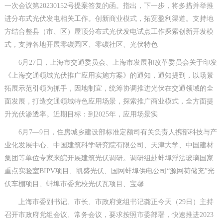
一次会议第20230152号提案答复的函。指出，下一步，将多措并举推
进分布式光伏发电相关工作。创新商业模式，拓宽盈利渠道。支持地
方结合整县（市、区）屋顶分布式光伏发电试点工作探索创新开发模
式，支持各地开展零碳园区、零碳社区、光伏特色
6月27日，上海市交通委员会、上海市发展和改革委员会关于印发
《上海交通领域光伏推广应用实施方案》的通知，通知提到，以场景
拓展示范引领为抓手，因地制宜，统筹协调推进光伏在交通领域的全
面发展，打造交通领域特色应用场景，探索推广商业模式，全方面提
升光伏渗透率。近期目标：到2025年，应用场景实
6月7—9日，住房城乡建设部标准定额司有关负责人携部科技与产
业化发展中心、中国建筑科学研究院有限公司、天津大学、中国建材
集团等单位专家来皖开展建筑光伏调研。调研组赴蚌埠浮法玻璃国家
重点实验室BIPV项目、凯盛光伏、国网蚌埠供电公司“源网荷储充”光
伏车棚项目、蚌埠市委党校光伏瓦项目、宝馨
上海市委副书记、市长、市政府党组书记龚正今天（29日）主持
召开市政府党组会议、常务会议，要求按照市委部署，快速推进2023