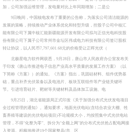
加，公司加强运维管理，发电量对比上年同期增加；二是公
9日晚间，中国核电发布了重要的公告称，为落实公司清洁能源的
发展的策略，持续推动产业体系优化和转型升级，控股子公司中核汇
能有限公司下属中核汇能新疆能源开发有限公司拟与正信光电科技股
份有限公司下属子公司常州市金坛区伟成电力科技有限公司签订股权
转让协议，以人民币7,797,601.68元的价格受让正晖光伏（
北极星电力软件网获悉，9月28日，唐山市人民政府办公室发布关
于印发《唐山市推进电子信息产业高水平质量的发展工作方案》（以
下简称《方案》）的通知。《方案》指出，巩固硅材料、组件优势基
础，重点补齐光伏装备以及电池片、板块互联组件等产业链关键环
节。引进培育硅片、靶材等关键材料及晶体加工设施、电
9月25日，湖北省能源局正式印发《关于加强分布式光伏发电项目
全过程管理的通知》。通知要求，地面光伏电站(含结合农业大棚、牲
畜养殖等建设的光伏电站项目)不论规模大小，均按照集中式光伏电站
管理，不得“化整为零”、拆分为“全额上网”的分布式光伏抢占配电网接
入资源。积极地推进19个国家整县(市、区