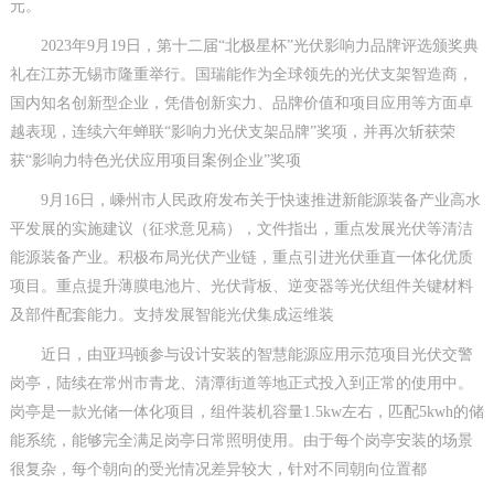
元。
2023年9月19日，第十二届“北极星杯”光伏影响力品牌评选颁奖典
礼在江苏无锡市隆重举行。国瑞能作为全球领先的光伏支架智造商，
国内知名创新型企业，凭借创新实力、品牌价值和项目应用等方面卓
越表现，连续六年蝉联“影响力光伏支架品牌”奖项，并再次斩获荣
获“影响力特色光伏应用项目案例企业”奖项
9月16日，嵊州市人民政府发布关于快速推进新能源装备产业高水
平发展的实施建议（征求意见稿），文件指出，重点发展光伏等清洁
能源装备产业。积极布局光伏产业链，重点引进光伏垂直一体化优质
项目。重点提升薄膜电池片、光伏背板、逆变器等光伏组件关键材料
及部件配套能力。支持发展智能光伏集成运维装
近日，由亚玛顿参与设计安装的智慧能源应用示范项目光伏交警
岗亭，陆续在常州市青龙、清潭街道等地正式投入到正常的使用中。
岗亭是一款光储一体化项目，组件装机容量1.5kw左右，匹配5kwh的储
能系统，能够完全满足岗亭日常照明使用。由于每个岗亭安装的场景
很复杂，每个朝向的受光情况差异较大，针对不同朝向位置都