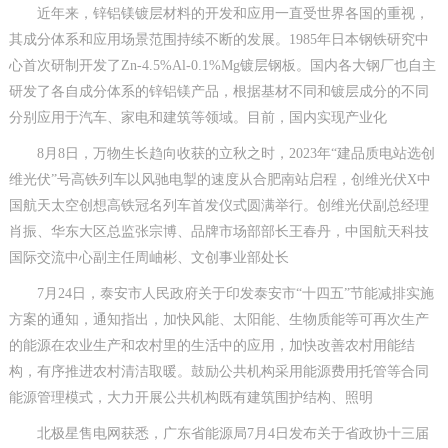
近年来，锌铝镁镀层材料的开发和应用一直受世界各国的重视，
其成分体系和应用场景范围持续不断的发展。1985年日本钢铁研究中
心首次研制开发了Zn-4.5%Al-0.1%Mg镀层钢板。国内各大钢厂也自主
研发了各自成分体系的锌铝镁产品，根据基材不同和镀层成分的不同
分别应用于汽车、家电和建筑等领域。目前，国内实现产业化
8月8日，万物生长趋向收获的立秋之时，2023年“建品质电站选创
维光伏”号高铁列车以风驰电掣的速度从合肥南站启程，创维光伏X中
国航天太空创想高铁冠名列车首发仪式圆满举行。创维光伏副总经理
肖振、华东大区总监张宗博、品牌市场部部长王春丹，中国航天科技
国际交流中心副主任周岫彬、文创事业部处长
7月24日，泰安市人民政府关于印发泰安市“十四五”节能减排实施
方案的通知，通知指出，加快风能、太阳能、生物质能等可再次生产
的能源在农业生产和农村里的生活中的应用，加快改善农村用能结
构，有序推进农村清洁取暖。鼓励公共机构采用能源费用托管等合同
能源管理模式，大力开展公共机构既有建筑围护结构、照明
北极星售电网获悉，广东省能源局7月4日发布关于省政协十三届