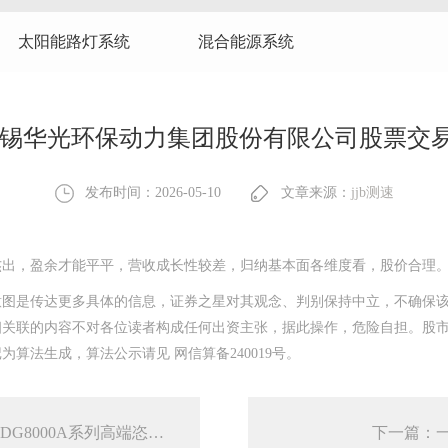
太阳能路灯系统
混合能源系统
无锡华光环保动力集团股份有限公司股票交
发布时间：2026-05-10
文章来源：
jjb测速
出，盈余才能平平，营收成长性较差，归纳基本面各维度看，股价合理
是传达更多具体的信息，证券之星对其观念、判别保持中立，不确保该
相关联的内容不对各位读者构成任何出资主张，据此操作，危险自担。股
算法生成，算法公示请见 网信算备240019号。
上一篇：鼎阳科技：发布最高输出频率达5GHz的SDG8000A系列高端恣意波形发生器
下一篇：一