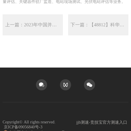
量评估、关键器件驻厂监造、电站现场测试、光伏电站评估等业务。
上一篇：2023年中国并网逆变器行业重点企业经营情况及投资战略规划报告
下一篇：【48812】科华数据、阳光电源拟中标!国家动力集团400MW光伏逆变器项目
Copyright©
All rights reserved.
jjb测速-竞技宝官方测速入口
京ICP备09056840号-3