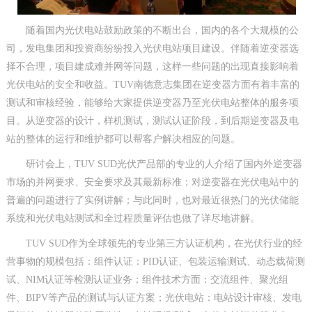
随着国内光伏电站鼓励政策的不断出台，国内的各个大规模的公
司，发电集团和投资商纷纷投入光伏电站项目建设。伴随着逆变器选
择不合理，项目建成难并网等问题，这样一些问题的出现直接影响着
光伏电站的安全和收益。TUV南德意志集团在逆变器方面有着丰富的
测试和审核经验，能够给大家提供逆变器乃至光伏电站整体的服务项
目。从逆变器的设计，样机测试，测试认证阶段，到后期逆变器及电
站的整体的运行和维护都可以帮客户解决相应的问题。
研讨会上，TUV SUD光伏产品部的专业的人介绍了国内外逆变器
市场的并网要求、安全要求及其最新标准；对逆变器在光伏电站中的
普遍的问题进行了实例讲解；与此同时，也对最近很热门的光伏储能
系统和光伏电站测试和全过程质量评估也做了详尽地讲解。
TUV SUD作为全球领先的专业第三方认证机构，在光伏行业的经
营事物的规模包括：组件认证：PID认证、包装运输测试、动态载荷测
试、NIM认证等检测认证业务；组件技术方面：交流组件、聚光组
件、BIPV等产品的测试与认证方案；光伏电站：电站设计审核、发电